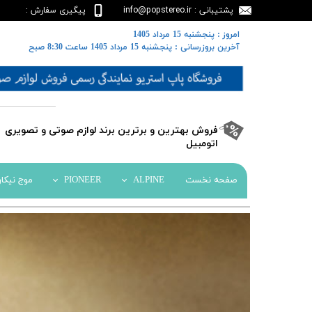
پشتیبانی : info@popstereo.ir
پیگیری سفارش :
02188457837
​​امروز : پنجشنبه 15 مرداد 1405
​​​​​​​آخرین بروزرسانی : پنجشنبه 15 مرداد 1405 ساعت 8:30 صبح
​فروش بهترین و برترین برند لوازم صوتی و تصویری
اتومبیل​​​​​​​
صفحه نخست
ALPINE
PIONEER
موج نیکا