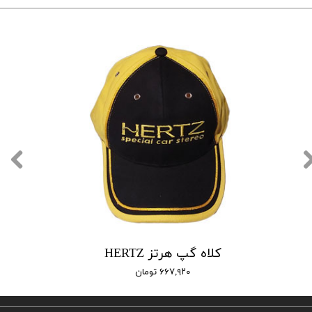
کلاه گپ هرتز HERTZ
۶۶۷,۹۲۰ تومان