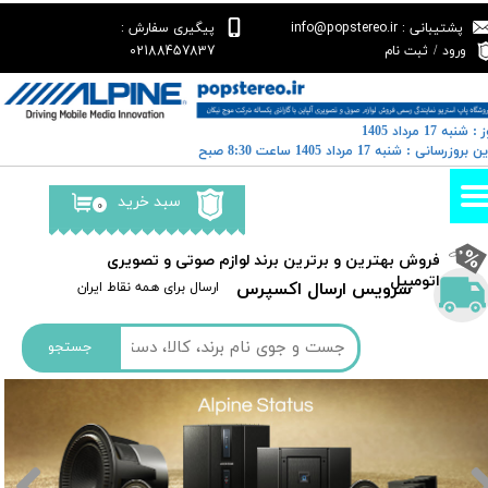
پشتیبانی : info@popstereo.ir
پیگیری سفارش :
حساب کاربری من
02188457837
ورود
/
ثبت نام
تغییر گذر واژه
: شنبه 17 مرداد 1405
سفارشات
رین بروزرسانی : شنبه 17 مرداد 1405 ساعت 8:30 صبح
خروج از حساب کاربری
سبد خرید
۰
​فروش بهترین و برترین برند لوازم صوتی و تصویری
اتومبیل​​​​​​​
سرویس ارسال اکسپرس
​​ارسال برای همه نقاط ایران
جستجو