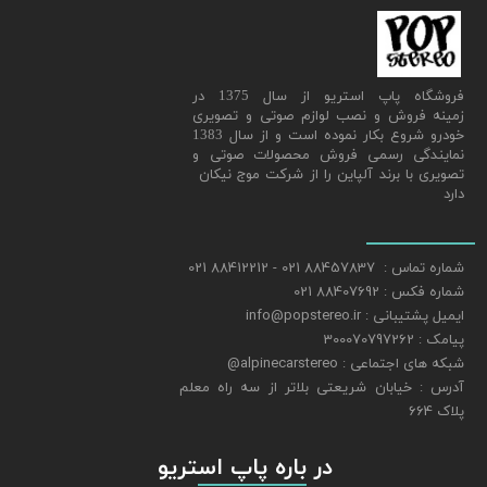
​فروشگاه پاپ استریو از سال 1375 در
زمینه فروش و نصب لوازم صوتی و تصویری
خودرو شروع بکار نموده است و از سال 1383
نمایندگی رسمی فروش محصولات صوتی و
تصویری با برند آلپاین را از شرکت موج نیکان
دارد
شماره تماس : 88457837 021 - 88412212 021
شماره فکس : 88407692 021
ایمیل پشتیبانی : info@popstereo.ir
پیامک : 300070797262
شبکه های اجتماعی : alpinecarstereo@
​​​​​​​آدرس : خیابان شریعتی بلاتر از سه راه معلم
پلاک 664
​​​​​​​ در باره پاپ استریو