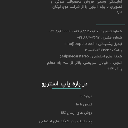
نمایندگی رسمی فروش محصولات صوتی و
تصویری با برند آلپاین را از شرکت موج نیکان
دارد
شماره تماس : 88457837 021 - 88412212 021
شماره فکس : 88407692 021
ایمیل پشتیبانی : info@popstereo.ir
پیامک : 300070797262
شبکه های اجتماعی : alpinecarstereo@
​​​​​​​آدرس : خیابان شریعتی بلاتر از سه راه معلم
پلاک 664
​​​​​​​ در باره پاپ استریو
درباره ما
تماس با ما
روش های ارسال کالا
پاپ استریو در شبکه های اجتماعی