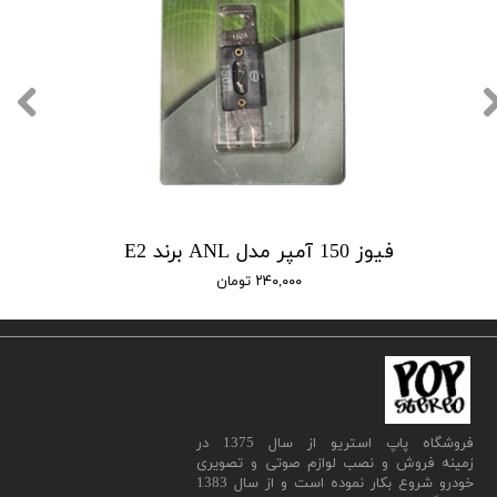
فیوز 150 آمپر مدل ANL برند E2
۲۴۰,۰۰۰ تومان
​فروشگاه پاپ استریو از سال 1375 در
زمینه فروش و نصب لوازم صوتی و تصویری
خودرو شروع بکار نموده است و از سال 1383