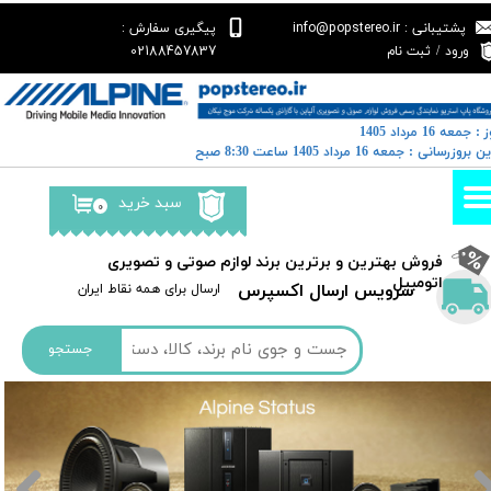
پشتیبانی : info@popstereo.ir
پیگیری سفارش :
حساب کاربری من
02188457837
ورود
/
ثبت نام
تغییر گذر واژه
: جمعه 16 مرداد 1405
سفارشات
خرین بروزرسانی : جمعه 16 مرداد 1405 ساعت 8:30 صبح
خروج از حساب کاربری
سبد خرید
۰
​فروش بهترین و برترین برند لوازم صوتی و تصویری
اتومبیل​​​​​​​
سرویس ارسال اکسپرس
​​ارسال برای همه نقاط ایران
جستجو