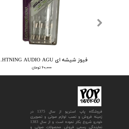
فیوز شیشه ای GU
۶۰,۰۰۰ تومان
​فروشگاه پاپ استریو از سال 1375 در
زمینه فروش و نصب لوازم صوتی و تصویری
خودرو شروع بکار نموده است و از سال 1383
نمایندگی رسمی فروش محصولات صوتی و