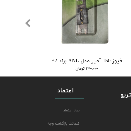
فیوز 150 آمپر مدل ANL برند E2
۲۴۰,۰۰۰ تومان
اعتماد
استریو
نماد اعتماد
ضمانت بازگشت وجه