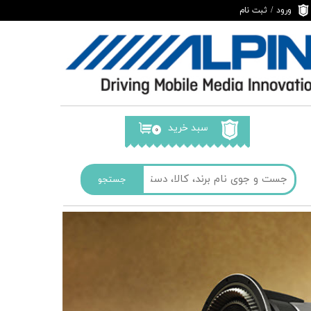
ورود
/
ثبت نام
حساب کاربری من
تغییر گذر واژه
سفارشات
خروج از حساب
کاربری
سبد خرید
۰
جستجو