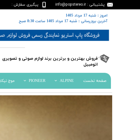
پشتیبانی : info@popstereo.ir
پیگیری سفارش :
02188457837
​​امروز : شنبه 17 مرداد 1405
​​​​​​​آخرین بروزرسانی : شنبه 17 مرداد 1405 ساعت 8:30 صبح
​فروش بهترین و برترین برند لوازم صوتی و تصویری
اتومبیل​​​​​​​
صفحه نخست
ALPINE
PIONEER
موج نیکا