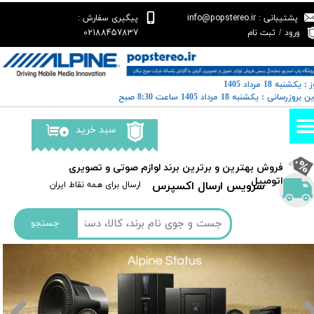
پشتیبانی : info@popstereo.ir
پیگیری سفارش :
حساب کاربری من
02188457837
ورود
/
ثبت نام
تغییر گذر واژه
 : یکشنبه 18 مرداد 1405
سفارشات
خرین بروزرسانی : یکشنبه 18 مرداد 1405 ساعت 8:30 صبح
خروج از حساب کاربری
سبد خرید
۰
​فروش بهترین و برترین برند لوازم صوتی و تصویری
اتومبیل​​​​​​​
سرویس ارسال اکسپرس
​​ارسال برای همه نقاط ایران
جستجو