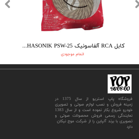
کابل RCA آلفاسونیک ALPHASONIK PSW-25
اتمام موجودی
​فروشگاه پاپ استریو از سال 1375 در
زمینه فروش و نصب لوازم صوتی و تصویری
خودرو شروع بکار نموده است و از سال 1383
نمایندگی رسمی فروش محصولات صوتی و
تصویری با برند آلپاین را از شرکت موج نیکان
دارد