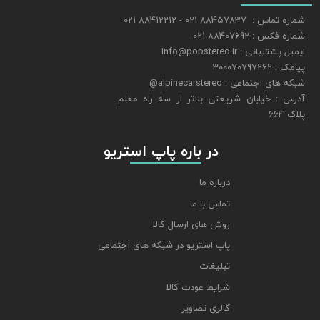
شماره تماس : 88457837 021 - 88412212 021
شماره فکس : 88407692 021
ایمیل پشتیبانی : info@popstereo.ir
پیامک : 300070797262
شبکه های اجتماعی : alpinecarstereo@
​​​​​​​آدرس : خیابان شریعتی بلاتر از سه راه معلم
پلاک 664
​​​​​​​ در باره پاپ استریو
درباره ما
تماس با ما
روش های ارسال کالا
پاپ استریو در شبکه های اجتماعی
تبلیغات
شرایط عودت کالا
گالری تصاویر