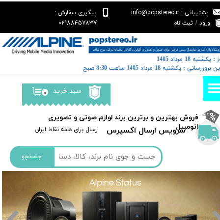
پشتیبانی : info@popstereo.ir
پیگیری سفارش :
حساب کاربری من
02188457837
ورود
/
ثبت نام
تغییر گذر واژه
 : یکشنبه 18 مرداد 1405
سفارشات
خرین بروزرسانی : یکشنبه 18 مرداد 1405 ساعت 8:30 صبح
خروج از حساب کاربری
سبد خرید
۰
​فروش بهترین و برترین برند لوازم صوتی و تصویری
اتومبیل​​​​​​​
سرویس ارسال اکسپرس
​​ارسال برای همه نقاط ایران
جستجو