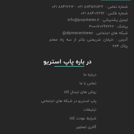
شماره تماس : 88457837 021 - 88412212 021
شماره فکس : 88407692 021
ایمیل پشتیبانی : info@popstereo.ir
پیامک : 300070797262
شبکه های اجتماعی : alpinecarstereo@
​​​​​​​آدرس : خیابان شریعتی بلاتر از سه راه معلم
پلاک 664
​​​​​​​ در باره پاپ استریو
درباره ما
تماس با ما
روش های ارسال کالا
پاپ استریو در شبکه های اجتماعی
تبلیغات
شرایط عودت کالا
گالری تصاویر