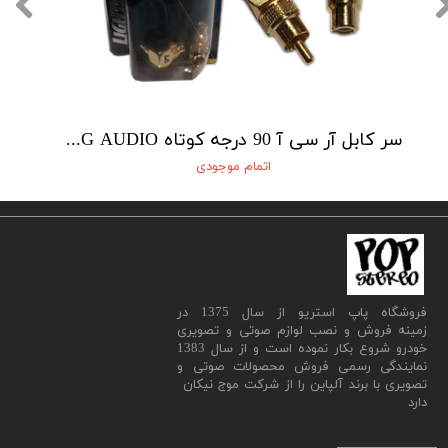
سر کابل آر سی آ 90 درجه کوتاه LIGHTNING AUDIO
اتمام موجودی
​فروشگاه پاپ استریو از سال 1375 در
زمینه فروش و نصب لوازم صوتی و تصویری
خودرو شروع بکار نموده است و از سال 1383
نمایندگی رسمی فروش محصولات صوتی و
تصویری با برند آلپاین را از شرکت موج نیکان
دارد