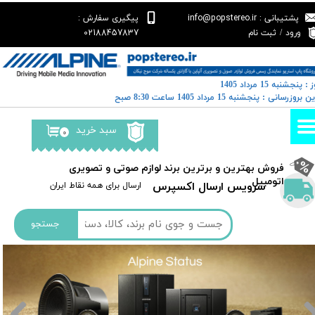
پشتیبانی : info@popstereo.ir
پیگیری سفارش :
حساب کاربری من
02188457837
ورود
/
ثبت نام
تغییر گذر واژه
 : پنجشنبه 15 مرداد 1405
سفارشات
خرین بروزرسانی : پنجشنبه 15 مرداد 1405 ساعت 8:30 صبح
خروج از حساب کاربری
سبد خرید
۰
​فروش بهترین و برترین برند لوازم صوتی و تصویری
اتومبیل​​​​​​​
سرویس ارسال اکسپرس
​​ارسال برای همه نقاط ایران
جستجو