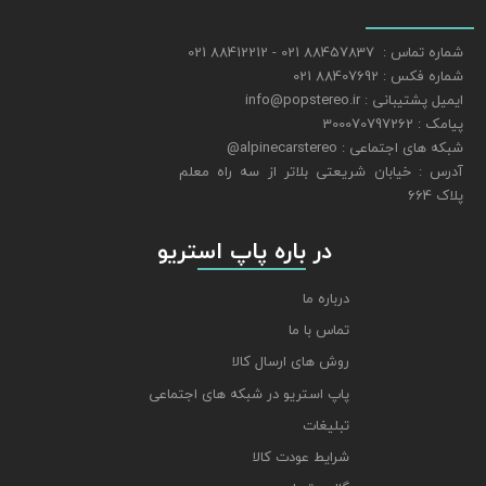
شماره تماس : 88457837 021 - 88412212 021
شماره فکس : 88407692 021
ایمیل پشتیبانی : info@popstereo.ir
پیامک : 300070797262
شبکه های اجتماعی : alpinecarstereo@
​​​​​​​آدرس : خیابان شریعتی بلاتر از سه راه معلم
پلاک 664
​​​​​​​ در باره پاپ استریو
درباره ما
تماس با ما
روش های ارسال کالا
پاپ استریو در شبکه های اجتماعی
تبلیغات
شرایط عودت کالا