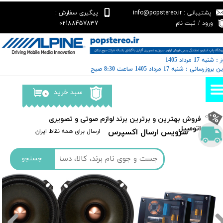
پشتیبانی : info@popstereo.ir
پیگیری سفارش :
حساب کاربری من
02188457837
ورود
/
ثبت نام
تغییر گذر واژه
: شنبه 17 مرداد 1405
سفارشات
رین بروزرسانی : شنبه 17 مرداد 1405 ساعت 8:30 صبح
خروج از حساب کاربری
سبد خرید
۰
​فروش بهترین و برترین برند لوازم صوتی و تصویری
اتومبیل​​​​​​​
سرویس ارسال اکسپرس
​​ارسال برای همه نقاط ایران
جستجو