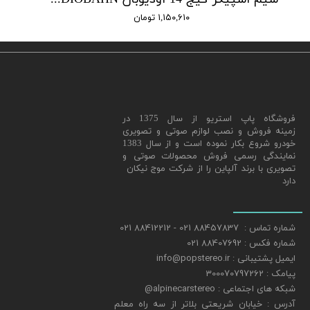
۱,۱۵۰,۶۱۰ تومان
​فروشگاه پاپ استریو از سال 1375 در
زمینه فروش و نصب لوازم صوتی و تصویری
خودرو شروع بکار نموده است و از سال 1383
نمایندگی رسمی فروش محصولات صوتی و
تصویری با برند آلپاین را از شرکت موج نیکان
دارد
شماره تماس : 88457837 021 - 88412212 021
شماره فکس : 88407692 021
ایمیل پشتیبانی : info@popstereo.ir
پیامک : 300070797262
شبکه های اجتماعی : alpinecarstereo@
​​​​​​​آدرس : خیابان شریعتی بلاتر از سه راه معلم