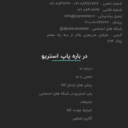
شماره تماس : 88457837 021 - 88412212 021
شماره فکس : 88407692 021
ایمیل پشتیبانی : info@popstereo.ir
پیامک : 300070797262
شبکه های اجتماعی : alpinecarstereo@
​​​​​​​آدرس : خیابان شریعتی بلاتر از سه راه معلم
پلاک 664
​​​​​​​ در باره پاپ استریو
درباره ما
تماس با ما
روش های ارسال کالا
پاپ استریو در شبکه های اجتماعی
تبلیغات
شرایط عودت کالا
گالری تصاویر