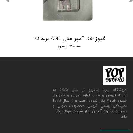
فیوز 150 آمپر مدل ANL برند E2
۲۴۰,۰۰۰ تومان
​فروشگاه پاپ استریو از سال 1375 در
زمینه فروش و نصب لوازم صوتی و تصویری
خودرو شروع بکار نموده است و از سال 1383
نمایندگی رسمی فروش محصولات صوتی و
تصویری با برند آلپاین را از شرکت موج نیکان
دارد