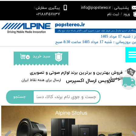
پشتیبانی : info@popstereo.ir
پیگیری سفارش :
حساب کاربری من
02188457837
ورود
/
ثبت نام
تغییر گذر واژه
: شنبه 17 مرداد 1405
سفارشات
رین بروزرسانی : شنبه 17 مرداد 1405 ساعت 8:30 صبح
خروج از حساب کاربری
سبد خرید
۰
​فروش بهترین و برترین برند لوازم صوتی و تصویری
اتومبیل​​​​​​​
سرویس ارسال اکسپرس
​​ارسال برای همه نقاط ایران
جستجو