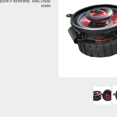
QUENCY RESPONSE 60Hz-22KHz
4OHM