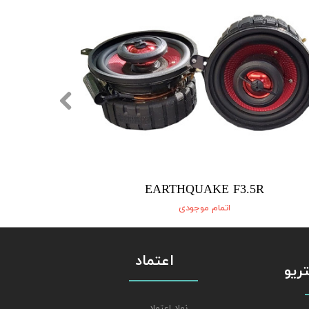
EARTHQUAKE F3.5R
اتمام موجودی
اعتماد
استریو
نماد اعتماد