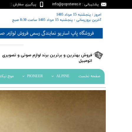
پشتیبانی : info@popstereo.ir
پیگیری سفارش :
02188457837
​​امروز : پنجشنبه 15 مرداد 1405
​​​​​​​آخرین بروزرسانی : پنجشنبه 15 مرداد 1405 ساعت 8:30 صبح
​فروش بهترین و برترین برند لوازم صوتی و تصویری
اتومبیل​​​​​​​
صفحه نخست
ALPINE
PIONEER
موج نیکا