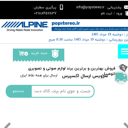
پشتیبانی : info@popstereo.ir
پیگیری سفارش :
حساب کاربری من
02188457837
ورود
/
ثبت نام
تغییر گذر واژه
: دوشنبه 19 مرداد 1405
سفارشات
خرین بروزرسانی : دوشنبه 19 مرداد 1405 ساعت 8:30 صبح
خروج از حساب کاربری
سبد خرید
۰
​فروش بهترین و برترین برند لوازم صوتی و تصویری
اتومبیل​​​​​​​
سرویس ارسال اکسپرس
​​ارسال برای همه نقاط ایران
جستجو