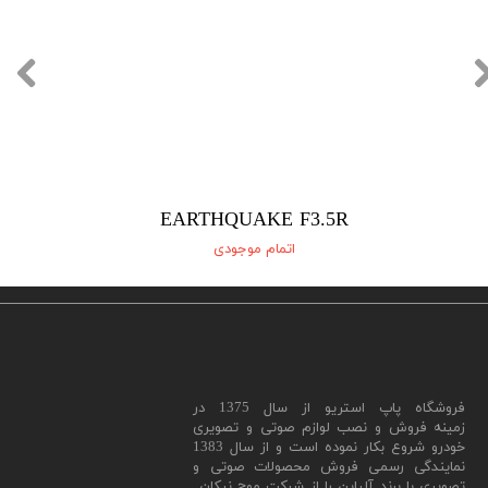
EARTHQUAKE F3.5R
اتمام موجودی
​فروشگاه پاپ استریو از سال 1375 در
زمینه فروش و نصب لوازم صوتی و تصویری
خودرو شروع بکار نموده است و از سال 1383
نمایندگی رسمی فروش محصولات صوتی و
تصویری با برند آلپاین را از شرکت موج نیکان