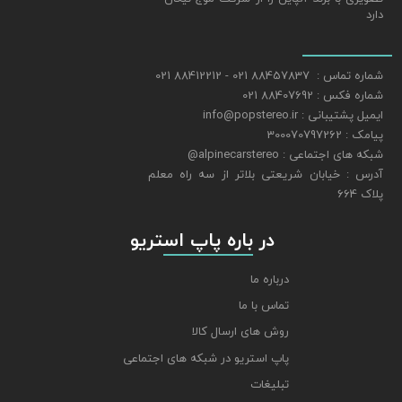
دارد
شماره تماس : 88457837 021 - 88412212 021
شماره فکس : 88407692 021
ایمیل پشتیبانی : info@popstereo.ir
پیامک : 300070797262
شبکه های اجتماعی : alpinecarstereo@
​​​​​​​آدرس : خیابان شریعتی بلاتر از سه راه معلم
پلاک 664
​​​​​​​ در باره پاپ استریو
درباره ما
تماس با ما
روش های ارسال کالا
پاپ استریو در شبکه های اجتماعی
تبلیغات