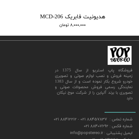
هدیونیت فابریک MCD-206
۸,۰۰۰,۰۰۰ تومان
​فروشگاه پاپ استریو از سال 1375 در
زمینه فروش و نصب لوازم صوتی و تصویری
خودرو شروع بکار نموده است و از سال 1383
نمایندگی رسمی فروش محصولات صوتی و
تصویری با برند آلپاین را از شرکت موج نیکان
دارد
شماره تماس : 88457837 021 - 88412212 021
شماره فکس : 88407692 021
ایمیل پشتیبانی : info@popstereo.ir