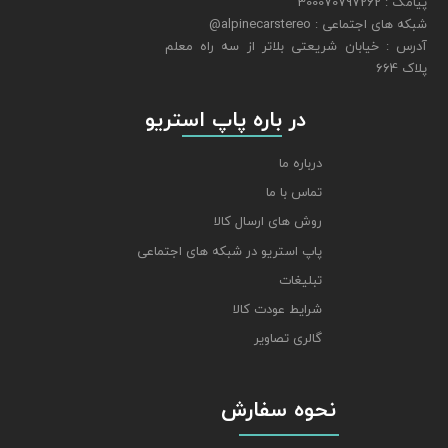
پیامک : 300070797262
شبکه های اجتماعی : alpinecarstereo@
​​​​​​​آدرس : خیابان شریعتی بلاتر از سه راه معلم
پلاک 664
​​​​​​​ در باره پاپ استریو
درباره ما
تماس با ما
روش های ارسال کالا
پاپ استریو در شبکه های اجتماعی
تبلیغات
شرایط عودت کالا
گالری تصاویر
نحوه سفارش