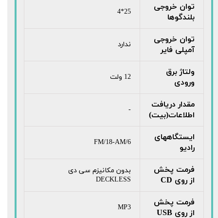
توان خروجی
25*4
بلندگوها
توان خروجی
ندارد
آمپلی فایر
ولتاژ برق
12 ولت
ورودی
مقدار دریافت
-
اطلاعات(بیت)
ایستگاههای
FM/18-AM/6
رادیو
فرمت پخش
بدون مکانیزم سی دی
از روی CD
DECKLESS
فرمت پخش
MP3
از روی USB