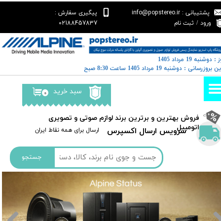
پشتیبانی : info@popstereo.ir
پیگیری سفارش :
حساب کاربری من
02188457837
ورود
/
ثبت نام
تغییر گذر واژه
: دوشنبه 19 مرداد 1405
سفارشات
خرین بروزرسانی : دوشنبه 19 مرداد 1405 ساعت 8:30 صبح
خروج از حساب کاربری
سبد خرید
۰
​فروش بهترین و برترین برند لوازم صوتی و تصویری
اتومبیل​​​​​​​
سرویس ارسال اکسپرس
​​ارسال برای همه نقاط ایران
جستجو