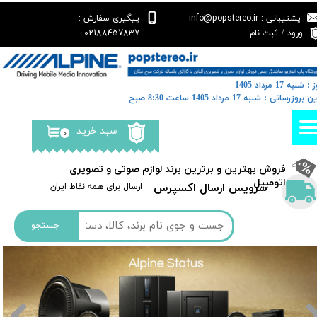
پشتیبانی : info@popstereo.ir
پیگیری سفارش :
حساب کاربری من
02188457837
ورود
/
ثبت نام
تغییر گذر واژه
: شنبه 17 مرداد 1405
سفارشات
رین بروزرسانی : شنبه 17 مرداد 1405 ساعت 8:30 صبح
خروج از حساب کاربری
سبد خرید
۰
​فروش بهترین و برترین برند لوازم صوتی و تصویری
اتومبیل​​​​​​​
سرویس ارسال اکسپرس
​​ارسال برای همه نقاط ایران
جستجو