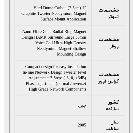
1′′ (2.5cm) Hard Dome Carbon
مشخصات
Graphite Tweeter Neodymium Magnet
تیوتر
Surface Mount Application
Nano-Fibre Cone Radial Ring Magnet
Design HAMR Surround Large 35mm
مشخصات
Voice Coil Ultra High Density
ووفر
Neodymium Magnet Shallow
Mounting Design
Compact design for easy installation
In-line Network Design Tweeter level
مشخصات
Adjustment: 3 Steps (-3, 0, +3dB)
کراس اوور
Phase adjustment (normal / reverse)
High Grade Network Components
کشور
چین
سازنده
سال
2005
ساخت