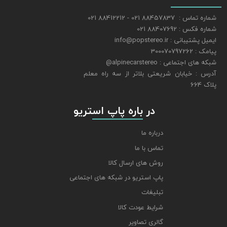
شماره تماس : 88457837 021 - 88412212 021
شماره فکس : 88407692 021
ایمیل پشتیبانی : info@popstereo.ir
پیامک : 300070797262
شبکه های اجتماعی : alpinecarstereo@
​​​​​​​آدرس : خیابان شریعتی بلاتر از سه راه معلم
پلاک 664
​​​​​​​ در باره پاپ استریو
درباره ما
تماس با ما
روش های ارسال کالا
پاپ استریو در شبکه های اجتماعی
تبلیغات
شرایط عودت کالا
گالری تصاویر