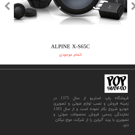
ALPINE X-S65C
اتمام موجودی
​فروشگاه پاپ استریو از سال 1375 در
زمینه فروش و نصب لوازم صوتی و تصویری
خودرو شروع بکار نموده است و از سال 1383
نمایندگی رسمی فروش محصولات صوتی و
تصویری با برند آلپاین را از شرکت موج نیکان
دارد