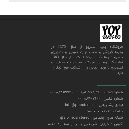
​فروشگاه پاپ استریو از سال 1375 در
زمینه فروش و نصب لوازم صوتی و تصویری
خودرو شروع بکار نموده است و از سال 1383
نمایندگی رسمی فروش محصولات صوتی و
تصویری با برند آلپاین را از شرکت موج نیکان
دارد
شماره تماس : 88457837 021 - 88412212 021
شماره فکس : 88407692 021
ایمیل پشتیبانی : info@popstereo.ir
پیامک : 300070797262
شبکه های اجتماعی : alpinecarstereo@
​​​​​​​آدرس : خیابان شریعتی بلاتر از سه راه معلم