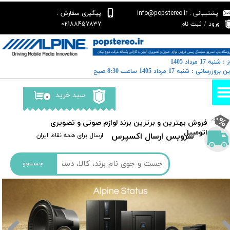
پشتیبانی : info@popstereo.ir
پیگیری سفارش :
حساب کاربری من
02188457837
ورود
/
ثبت نام
تغییر گذر واژه
: شنبه 17 مرداد 1405
سفارشات
رین بروزرسانی : شنبه 17 مرداد 1405 ساعت 8:30 صبح
خروج از حساب کاربری
سبد خرید
۰
​فروش بهترین و برترین برند لوازم صوتی و تصویری
اتومبیل​​​​​​​
سرویس ارسال اکسپرس
​​ارسال برای همه نقاط ایران
جستجو