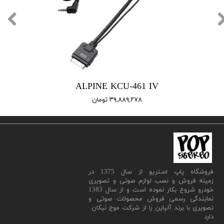
ALPINE KCU-461 IV
۳۹,۸۸۹,۲۷۸ تومان
​فروشگاه پاپ استریو از سال 1375 در
زمینه فروش و نصب لوازم صوتی و تصویری
خودرو شروع بکار نموده است و از سال 1383
نمایندگی رسمی فروش محصولات صوتی و
تصویری با برند آلپاین را از شرکت موج نیکان
دارد