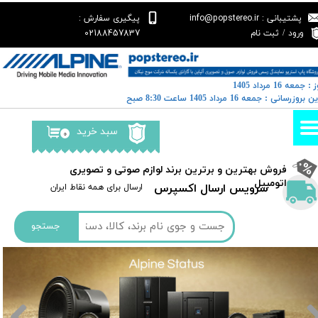
پشتیبانی : info@popstereo.ir
پیگیری سفارش :
حساب کاربری من
02188457837
ورود
/
ثبت نام
تغییر گذر واژه
: جمعه 16 مرداد 1405
سفارشات
خرین بروزرسانی : جمعه 16 مرداد 1405 ساعت 8:30 صبح
خروج از حساب کاربری
سبد خرید
۰
​فروش بهترین و برترین برند لوازم صوتی و تصویری
اتومبیل​​​​​​​
سرویس ارسال اکسپرس
​​ارسال برای همه نقاط ایران
جستجو