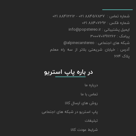
شماره تماس : 88457837 021 - 88412212 021
شماره فکس : 88407692 021
ایمیل پشتیبانی : info@popstereo.ir
پیامک : 300070797262
شبکه های اجتماعی : alpinecarstereo@
​​​​​​​آدرس : خیابان شریعتی بلاتر از سه راه معلم
پلاک 664
​​​​​​​ در باره پاپ استریو
درباره ما
تماس با ما
روش های ارسال کالا
پاپ استریو در شبکه های اجتماعی
تبلیغات
شرایط عودت کالا