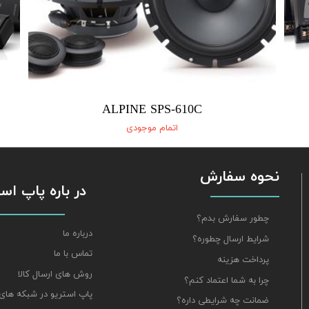
ALPINE SPS-610C
اتمام موجودی
نحوه سفارش
​​​​​​​ در باره پاپ 
چطور سفارش بدم؟
درباره ما
شرایط ارسال چطوره؟
تماس با ما
پرداخت هزینه
روش های ارسال کالا
چرا به شما اعتماد کنم؟
پاپ استریو در شبکه های
ضمانت چه شرایطی داره؟