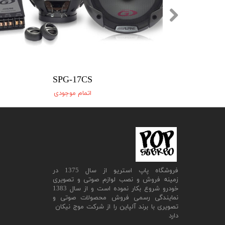
SPG-17CS
اتمام موجودی
​فروشگاه پاپ استریو از سال 1375 در
زمینه فروش و نصب لوازم صوتی و تصویری
خودرو شروع بکار نموده است و از سال 1383
نمایندگی رسمی فروش محصولات صوتی و
تصویری با برند آلپاین را از شرکت موج نیکان
دارد