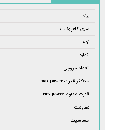
برند
سری کامپوننت
نوع
اندازه
تعداد خروجی
حداکثر قدرت max power
قدرت مداوم rms power
مقاومت
حساسیت