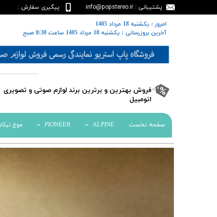
پشتیبانی : info@popstereo.ir
پیگیری سفارش :
02188457837
​​امروز : یکشنبه 18 مرداد 1405
​​​​​​​آخرین بروزرسانی : یکشنبه 18 مرداد 1405 ساعت 8:30 صبح
​فروش بهترین و برترین برند لوازم صوتی و تصویری
اتومبیل​​​​​​​
صفحه نخست
ALPINE
PIONEER
موج نیکا