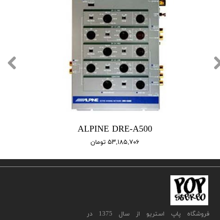
ALPINE DRE-A500
۵۳,۱۸۵,۷۰۶ تومان
​فروشگاه پاپ استریو از سال 1375 در