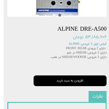
ALPINE DRE-A500
۵۳,۱۸۵,۷۰۶ تومان
کراس اوور 5 خروجی ALPINE
دارای 2 ورودی FRONT /REAR
دارای 2 خروجی MID/HI در جلو
دارای 3 خروجی MID/HI/WOOFER در عقب
افزودن به سبد خرید
نظرات