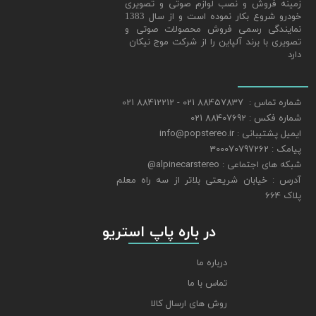
زمینه فروش و نصب لوازم صوتی و تصویری
خودرو شروع بکار نموده است و از سال 1383
نمایندگی رسمی فروش محصولات صوتی و
تصویری با برند آلپاین را از شرکت موج نیکان
دارد
شماره تماس : 88457837 021 - 88412212 021
شماره فکس : 88407692 021
ایمیل پشتیبانی : info@popstereo.ir
پیامک : 300070797262
شبکه های اجتماعی : alpinecarstereo@
​​​​​​​آدرس : خیابان شریعتی بلاتر از سه راه معلم
پلاک 664
​​​​​​​ در باره پاپ استریو
درباره ما
تماس با ما
روش های ارسال کالا