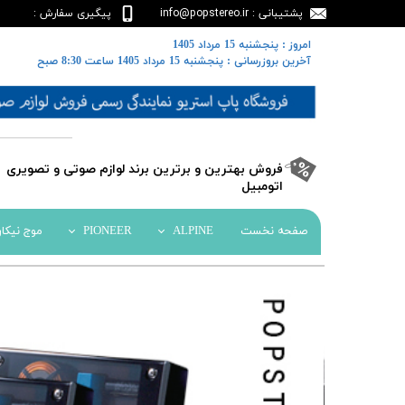
پشتیبانی : info@popstereo.ir
پیگیری سفارش :
02188457837
​​امروز : پنجشنبه 15 مرداد 1405
​​​​​​​آخرین بروزرسانی : پنجشنبه 15 مرداد 1405 ساعت 8:30 صبح
​فروش بهترین و برترین برند لوازم صوتی و تصویری
اتومبیل​​​​​​​
صفحه نخست
ALPINE
PIONEER
موج نیکا