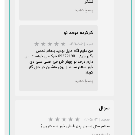
تشکر
پاسخ دهید
★
★
★
★
★
کارکرده درحد نو
امید
|
۰۴/۱۰/۰۶
من دارم اگه مایل بودید باهام تماس
بگیرین0937219011۸ هرکسی خواست من
دارم درحد نو چهار خروجی اصلی سی دی
خور سالم سالم و روی ماشین در حال گار
کردنه
پاسخ دهید
★
★
★
★
★
سوال
سجاد
|
۰۱/۰۵/۰۳
سلام مدل همین پنل فلش خور هم دارین؟
پاسخ دهید