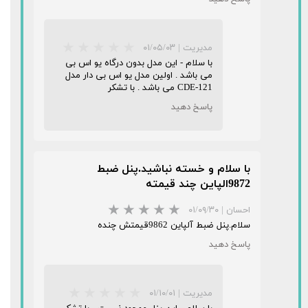
مدیریت
|
۰۱/۰۵/۰۳
با سلام - این مدل بدون درگاه یو اس بی
می باشد . اولین مدل یو اس بی دار مدل
CDE-121 می باشد . با تشکر
پاسخ دهید
با سلام و خسته نباشید.پنل ضبط
9872الپاین چند قیمته
★
★
★
★
★
احسان
|
۰۱/۰۹/۳۰
سلام.پنل ضبط آلپاین 9862قیمتش چنده
پاسخ دهید
مدیریت
|
۰۱/۱۰/۰۱