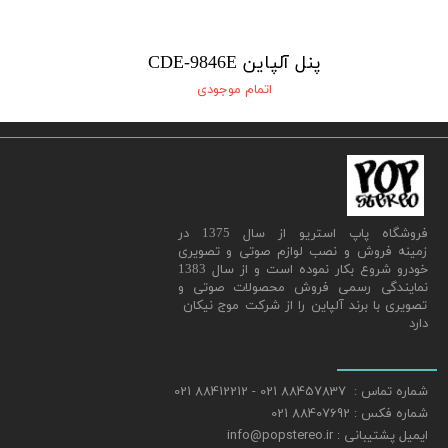
★
★
★
★
★
پنل آلپاین CDE-9846E
اتمام موجودی
​فروشگاه پاپ استریو از سال 1375 در
زمینه فروش و نصب لوازم صوتی و تصویری
خودرو شروع بکار نموده است و از سال 1383
نمایندگی رسمی فروش محصولات صوتی و
تصویری با برند آلپاین را از شرکت موج نیکان
★
★
★
★
★
دارد
شماره تماس : 88457837 021 - 88412212 021
شماره فکس : 88407692 021
ایمیل پشتیبانی : info@popstereo.ir