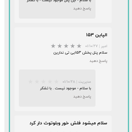
با سلام - این پنل موجود نیست - با تشکر
★
★
★
★
★
پاسخ دهید
الپاین ۱۵۳
امیر
|
۰۱/۱۰/۲۷
سلام پنل پخش ۱۵۳بی تی ندارین
پاسخ دهید
★
★
★
★
★
مدیریت
|
۰۱/۱۰/۲۸
با سلام - موجود نیست . با تشکر
پاسخ دهید
سلام میشود فلش خور وبلوتوث دار کرد