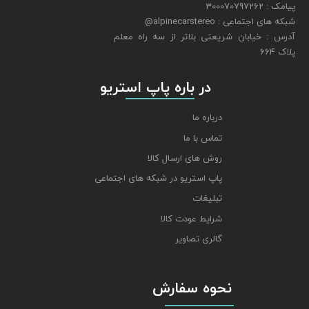
پیامک : 300070797262
شبکه های اجتماعی : alpinecarstereo@
★
★
★
★
★
​​​​​​​آدرس : خیابان شریعتی بلاتر از سه راه معلم
پلاک 664
​​​​​​​ در باره پاپ استریو
درباره ما
تماس با ما
روش های ارسال کالا
پاپ استریو در شبکه های اجتماعی
تبلیغات
شرایط عودت کالا
★
★
★
★
★
گالری تصاویر
نحوه سفارش