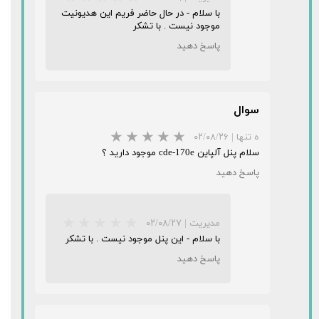
با سلام - در حال حاضر فریم این هدیونیت
موجود نیست . با تشکر
پاسخ دهید
سوال
★
★
★
★
★
ه تنها
|
۰۲/۰۸/۲۶
سلام پنل آلپاین cde-170e موجود دارید ؟
پاسخ دهید
مدیریت
|
۰۲/۰۸/۲۷
با سلام - این پنل موجود نیست . با تشکر
پاسخ دهید