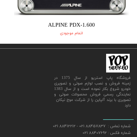
ALPINE PDX-1.600
اتمام موجودی
​فروشگاه پاپ استریو از سال 1375 در
زمینه فروش و نصب لوازم صوتی و تصویری
خودرو شروع بکار نموده است و از سال 1383
نمایندگی رسمی فروش محصولات صوتی و
تصویری با برند آلپاین را از شرکت موج نیکان
دارد
شماره تماس : 88457837 021 - 88412212 021
شماره فکس : 88407692 021