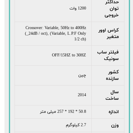
حداکثر
توان
1200 وات
خروجی
Crossover: Variable, 50Hz to 400Hz
کراس اوور
(_24dB / oct), (Variable, L.P.F Only
متغیر
1/2 ch)
فیلتر ساب
OFF/15HZ to 30HZ
سونیک
کشور
چین
سازنده
سال
2014
ساخت
اندازه
50.8 * 192 * 257 میلی متر
وزن
2.7 کیلوگرم