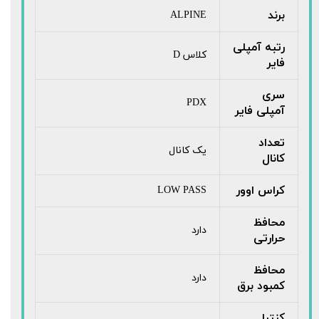
برند
ALPINE
رتبه آمپلی
کلاس D
فایر
سری
PDX
آمپلی فایر
تعداد
یک کانال
کانال
کراس اوور
LOW PASS
محافظ
دارد
حرارتی
محافظ
دارد
کمبود برق
کنترل