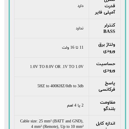
قدرت
دارد
آمپلی فایر
کنترلر
ندارد
BASS
ولتاژ برق
11 تا 16 ولت
ورودی
حساسیت
1.0V TO 8.0V OR .1V TO 1.0V
ورودی
پاسخ
5HZ to 400KHZ/0db to 3db
فرکانسی
مقاومت
2 یا 4 اهم
بلندگو
Cable size: 25 mm² (BATT and GND),
اندازه کابل
4 mm² (Remote), Up to 10 mm²