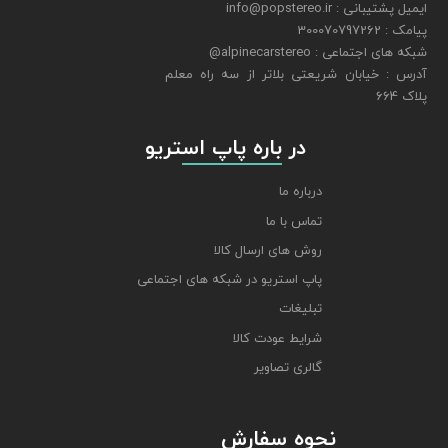
ایمیل پشتیبانی : info@popstereo.ir
پیامک : 300070797262
شبکه های اجتماعی : alpinecarstereo@
​​​​​​​آدرس : خیابان شریعتی بلاتر از سه راه معلم
پلاک 664
​​​​​​​ در باره پاپ استریو
درباره ما
تماس با ما
روش های ارسال کالا
پاپ استریو در شبکه های اجتماعی
تبلیغات
شرایط عودت کالا
گالری تصاویر
نحوه سفارش