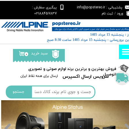
پشتیبانی : info@popstereo.ir
پیگیری سفارش :
حساب کاربری من
02188457837
ورود
/
ثبت نام
تغییر گذر واژه
 : پنجشنبه 15 مرداد 1405
سفارشات
خرین بروزرسانی : پنجشنبه 15 مرداد 1405 ساعت 8:30 صبح
خروج از حساب کاربری
سبد خرید
۰
​فروش بهترین و برترین برند لوازم صوتی و تصویری
اتومبیل​​​​​​​
سرویس ارسال اکسپرس
​​ارسال برای همه نقاط ایران
جستجو