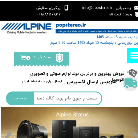
پشتیبانی : info@popstereo.ir
پیگیری سفارش :
حساب کاربری من
02188457837
ورود
/
ثبت نام
تغییر گذر واژه
 : پنجشنبه 15 مرداد 1405
سفارشات
خرین بروزرسانی : پنجشنبه 15 مرداد 1405 ساعت 8:30 صبح
خروج از حساب کاربری
سبد خرید
۰
​فروش بهترین و برترین برند لوازم صوتی و تصویری
اتومبیل​​​​​​​
سرویس ارسال اکسپرس
​​ارسال برای همه نقاط ایران
جستجو