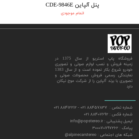
پنل آلپاین CDE-9846E
اتمام موجودی
★
★
★
★
★
​فروشگاه پاپ استریو از سال 1375 در
زمینه فروش و نصب لوازم صوتی و تصویری
خودرو شروع بکار نموده است و از سال 1383
نمایندگی رسمی فروش محصولات صوتی و
تصویری با برند آلپاین را از شرکت موج نیکان
دارد
شماره تماس : 88457837 021 - 88412212 021
شماره فکس : 88407692 021
ایمیل پشتیبانی : info@popstereo.ir
پیامک : 300070797262
شبکه های اجتماعی : alpinecarstereo@