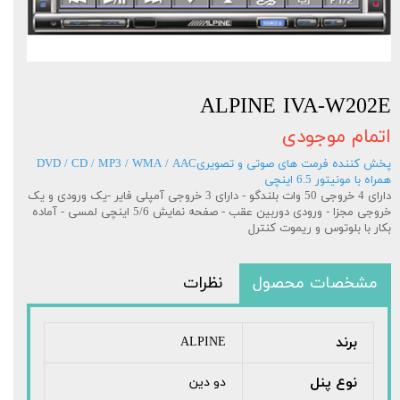
ALPINE IVA-W202E
اتمام موجودی
پخش کننده فرمت های صوتی و تصویریDVD / CD / MP3 / WMA / AAC
همراه با مونیتور 6.5 اینچی
دارای 4 خروجی 50 وات بلندگو - دارای 3 خروجی آمپلی فایر -یک ورودی و یک
خروجی مجزا - ورودی دوربین عقب - صفحه نمایش 5/6 اینچی لمسی - آماده
بکار با بلوتوس و ریموت کنترل
مشخصات محصول
نظرات
برند
ALPINE
نوع پنل
دو دین