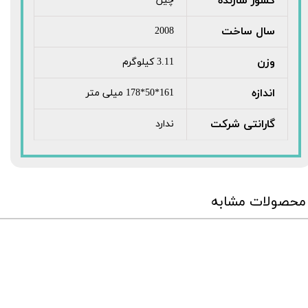
کشور سازنده
چین
سال ساخت
2008
وزن
3.11 کیلوگرم
اندازه
161*50*178 میلی متر
گارانتی شرکت
ندارد
محصولات مشابه