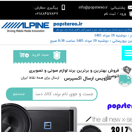
پشتیبانی : info@popstereo.ir
پیگیری سفارش :
حساب کاربری من
02188457837
ورود
/
ثبت نام
تغییر گذر واژه
: دوشنبه 19 مرداد 1405
سفارشات
خرین بروزرسانی : دوشنبه 19 مرداد 1405 ساعت 8:30 صبح
خروج از حساب کاربری
سبد خرید
۰
​فروش بهترین و برترین برند لوازم صوتی و تصویری
اتومبیل​​​​​​​
سرویس ارسال اکسپرس
​​ارسال برای همه نقاط ایران
جستجو