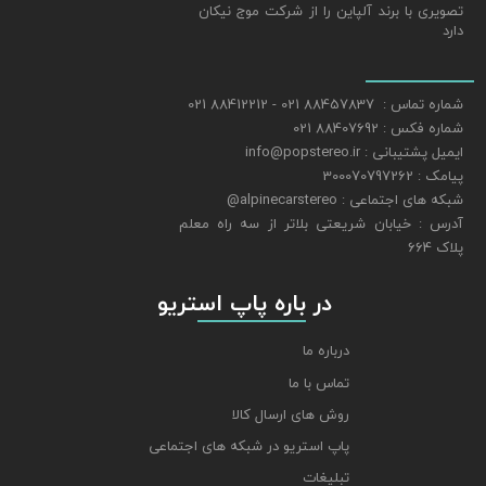
تصویری با برند آلپاین را از شرکت موج نیکان
دارد
شماره تماس : 88457837 021 - 88412212 021
شماره فکس : 88407692 021
ایمیل پشتیبانی : info@popstereo.ir
پیامک : 300070797262
شبکه های اجتماعی : alpinecarstereo@
​​​​​​​آدرس : خیابان شریعتی بلاتر از سه راه معلم
پلاک 664
​​​​​​​ در باره پاپ استریو
درباره ما
تماس با ما
روش های ارسال کالا
پاپ استریو در شبکه های اجتماعی
تبلیغات