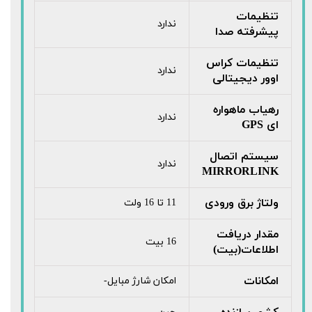
تنظیمات
ندارد
پیشرفته صدا
تنظیمات کراس
ندارد
اوور دیجیتالی
رهیاب ماهواره
ندارد
ای GPS
سیستم اتصال
ندارد
MIRRORLINK
ولتاژ برق ورودی
11 تا 16 ولت
مقدار دریافت
16 بیت
اطلاعات(بیت)
امکانات
امکان شارژ مبایل-