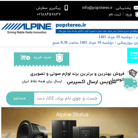
پشتیبانی : info@popstereo.ir
پیگیری سفارش :
حساب کاربری من
02188457837
ورود
/
ثبت نام
تغییر گذر واژه
: دوشنبه 19 مرداد 1405
سفارشات
خرین بروزرسانی : دوشنبه 19 مرداد 1405 ساعت 8:30 صبح
خروج از حساب کاربری
سبد خرید
۰
​فروش بهترین و برترین برند لوازم صوتی و تصویری
اتومبیل​​​​​​​
سرویس ارسال اکسپرس
​​ارسال برای همه نقاط ایران
جستجو