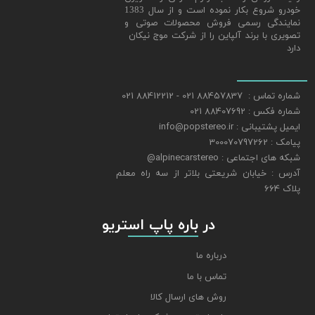
خودرو شروع بکار نموده است و از سال 1383
نمایندگی رسمی فروش محصولات صوتی و
تصویری با برند آلپاین را از شرکت موج نیکان
دارد
شماره تماس : 88457837 021 - 88412212 021
شماره فکس : 88407692 021
ایمیل پشتیبانی : info@popstereo.ir
پیامک : 300070797262
شبکه های اجتماعی : alpinecarstereo@
​​​​​​​آدرس : خیابان شریعتی بلاتر از سه راه معلم
پلاک 664
​​​​​​​ در باره پاپ استریو
درباره ما
تماس با ما
روش های ارسال کالا